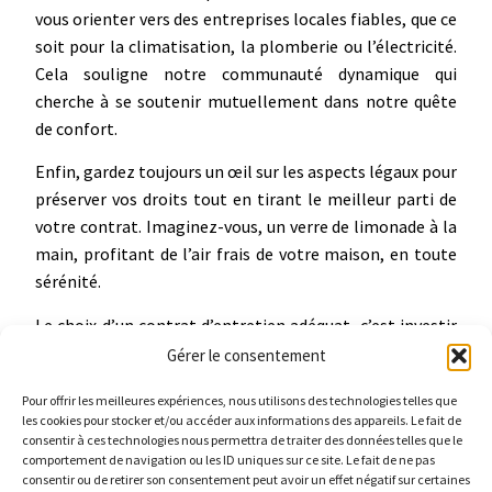
vous orienter vers des entreprises locales fiables, que ce
soit pour la climatisation, la plomberie ou l’électricité.
Cela souligne notre communauté dynamique qui
cherche à se soutenir mutuellement dans notre quête
de confort.
Enfin, gardez toujours un œil sur les aspects légaux pour
préserver vos droits tout en tirant le meilleur parti de
votre contrat. Imaginez-vous, un verre de limonade à la
main, profitant de l’air frais de votre maison, en toute
sérénité.
Le choix d’un contrat d’entretien adéquat, c’est investir
dans un futur où votre climatisation fonctionne comme
Gérer le consentement
moyennant un souffle de fraîcheur bien bénéfique lors
Pour offrir les meilleures expériences, nous utilisons des technologies telles que
des chaudes journées d’été. Prenez le temps de mûrir
les cookies pour stocker et/ou accéder aux informations des appareils. Le fait de
votre réflexion, explorez les options qui s’offrent à vous
consentir à ces technologies nous permettra de traiter des données telles que le
et faites le choix qui vous permettra d’optimiser votre
comportement de navigation ou les ID uniques sur ce site. Le fait de ne pas
consentir ou de retirer son consentement peut avoir un effet négatif sur certaines
bien-être au cœur de Saint-Étienne-du-Grès. À vous de