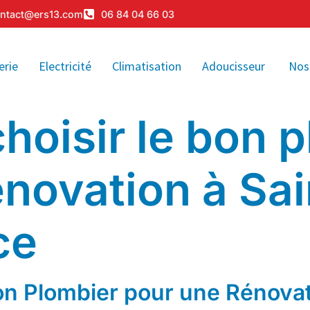
ntact@ers13.com
06 84 04 66 03
erie
Electricité
Climatisation
Adoucisseur
Nos
oisir le bon p
énovation à Sa
ce
on Plombier pour une Rénova