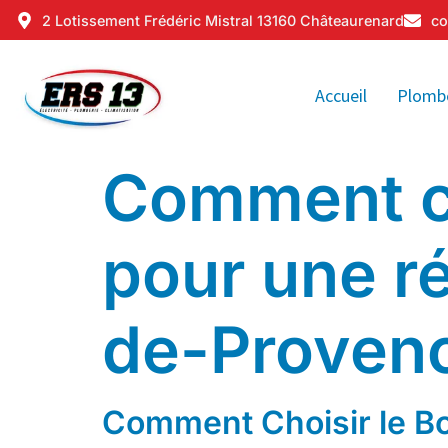
2 Lotissement Frédéric Mistral 13160 Châteaurenard
co
Accueil
Plomb
Comment ch
pour une r
de-Proven
Comment Choisir le B