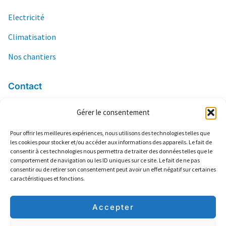
Electricité
Climatisation
Nos chantiers
Contact
Gérer le consentement
06 84 04 66 03
contact@ers13.com
Pour offrir les meilleures expériences, nous utilisons des technologies telles que
les cookies pour stocker et/ou accéder aux informations des appareils. Le fait de
2 Lotissement Frédéric Mistral
consentir à ces technologies nous permettra de traiter des données telles que le
13160 Châteaurenard
comportement de navigation ou les ID uniques sur ce site. Le fait de ne pas
consentir ou de retirer son consentement peut avoir un effet négatif sur certaines
Climatisation
caractéristiques et fonctions.
Plomberie
Electricté
Accepter