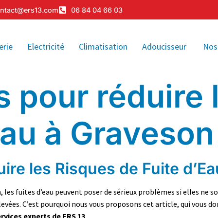
ntact@ers13.com
06 84 04 66 03
erie
Electricité
Climatisation
Adoucisseur
Nos
 pour réduire 
eau à Graveson
ire les Risques de Fuite d’E
, les fuites d’eau peuvent poser de sérieux problèmes si elles ne 
élevées. C’est pourquoi nous vous proposons cet article, qui vous d
rvices experts de ERS 13
.