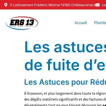
2 Lotissement Frédéric Mistral 13160 Châteaurenard
co
Accueil
Plomb
Les astuces
de fuite d’
Les Astuces pour Rédu
À Graveson, et plus largement dans toute la région
des dégâts matériels significatifs et des factures 
désagréments tout en vous faisant découvrir les
se