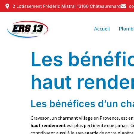
2 Lotissement Frédéric Mistral 13160 Châteaurenard
co
Accueil
Plomb
Les bénéfi
haut rende
Les bénéfices d’un ch
Graveson, un charmant village en Provence, est e
haut rendement
est plus pertinente que jamais. 
contribuent aussi à la sauvegarde de notre planète