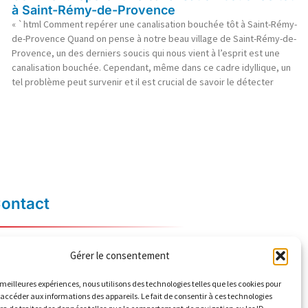
à Saint-Rémy-de-Provence
« `html Comment repérer une canalisation bouchée tôt à Saint-Rémy-
de-Provence Quand on pense à notre beau village de Saint-Rémy-de-
Provence, un des derniers soucis qui nous vient à l’esprit est une
canalisation bouchée. Cependant, même dans ce cadre idyllique, un
tel problème peut survenir et il est crucial de savoir le détecter
ontact
06 84 04 66 03
Gérer le consentement
contact@ers13.com
s meilleures expériences, nous utilisons des technologies telles que les cookies pour
2 Lotissement Frédéric Mistral
 accéder aux informations des appareils. Le fait de consentir à ces technologies
13160 Châteaurenard