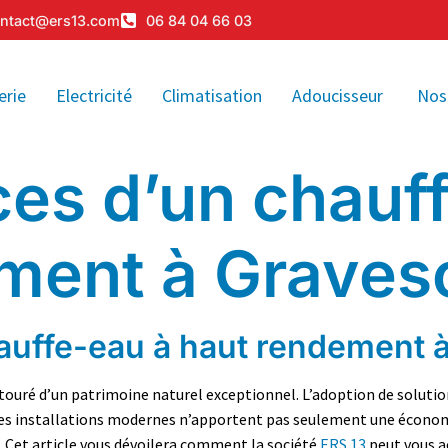
ntact@ers13.com
06 84 04 66 03
erie
Electricité
Climatisation
Adoucisseur
Nos
ces d’un chauf
ment à Graves
auffe-eau à haut rendement 
ntouré d’un patrimoine naturel exceptionnel. L’adoption de solut
Ces installations modernes n’apportent pas seulement une économi
. Cet article vous dévoilera comment la société
ERS 13
peut vous 