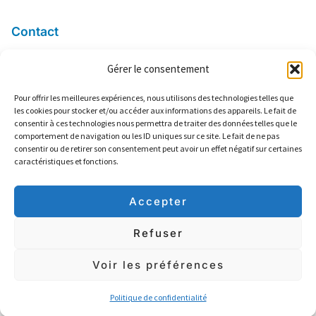
Contact
Gérer le consentement
06 84 04 66 03
contact@ers13.com
Pour offrir les meilleures expériences, nous utilisons des technologies telles que
les cookies pour stocker et/ou accéder aux informations des appareils. Le fait de
2 Lotissement Frédéric Mistral
consentir à ces technologies nous permettra de traiter des données telles que le
13160 Châteaurenard
comportement de navigation ou les ID uniques sur ce site. Le fait de ne pas
consentir ou de retirer son consentement peut avoir un effet négatif sur certaines
Climatisation
caractéristiques et fonctions.
Plomberie
Electricté
Accepter
Refuser
Politique de confidentialité
Mentions Légales
Voir les préférences
Copyright © 2024 ERS 13 | Créé par
Icone Internet
:
Création de site
internet
et
enseigne
Politique de confidentialité