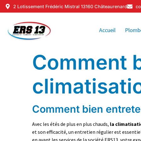
2 Lotissement Frédéric Mistral 13160 Châteaurenard
co
Accueil
Plomb
Comment bi
climatisati
Comment bien entreten
Avec les étés de plus en plus chauds,
la climatisat
et son efficacité, un entretien régulier est essen
en avant les services de la société ERS13, votre ex