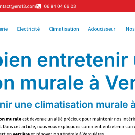
ntact@ers13.com
06 84 04 66 03
erie
Electricité
Climatisation
Adoucisseur
Nos
en entretenir
on murale à Ve
ir une climatisation murale 
ion murale
est devenue un allié précieux pour maintenir nos intérie
tiel. Dans cet article, nous vous expliquons comment entretenir c
pert en
verrière
et rénovation générale à Verquières.