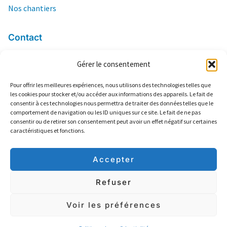
Nos chantiers
Contact
Gérer le consentement
06 84 04 66 03
contact@ers13.com
Pour offrir les meilleures expériences, nous utilisons des technologies telles que
les cookies pour stocker et/ou accéder aux informations des appareils. Le fait de
2 Lotissement Frédéric Mistral
consentir à ces technologies nous permettra de traiter des données telles que le
13160 Châteaurenard
comportement de navigation ou les ID uniques sur ce site. Le fait de ne pas
consentir ou de retirer son consentement peut avoir un effet négatif sur certaines
Climatisation
caractéristiques et fonctions.
Plomberie
Electricté
Accepter
Refuser
Politique de confidentialité
Mentions Légales
Voir les préférences
Copyright © 2024 ERS 13 | Créé par
Icone Internet
:
Création de site
internet
et
enseigne