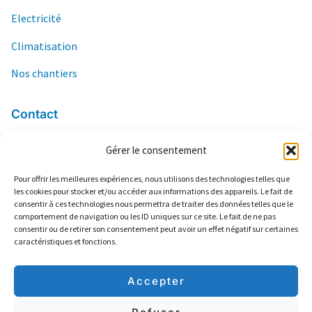
Electricité
Climatisation
Nos chantiers
Contact
Gérer le consentement
06 84 04 66 03
contact@ers13.com
Pour offrir les meilleures expériences, nous utilisons des technologies telles que
les cookies pour stocker et/ou accéder aux informations des appareils. Le fait de
2 Lotissement Frédéric Mistral
consentir à ces technologies nous permettra de traiter des données telles que le
13160 Châteaurenard
comportement de navigation ou les ID uniques sur ce site. Le fait de ne pas
consentir ou de retirer son consentement peut avoir un effet négatif sur certaines
Climatisation
caractéristiques et fonctions.
Plomberie
Electricté
Accepter