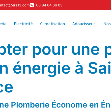
ntact@ers13.com
06 84 04 66 03
erie
Electricité
Climatisation
Adoucisseur
Nos
pter pour une 
 énergie à Sa
ce
une Plomberie Économe en Én