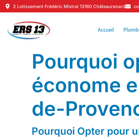
2 Lotissement Frédéric Mistral 13160 Châteaurenard
co
Accueil
Plomb
Pourquoi o
économe en
de-Proven
Pourquoi Opter pour 