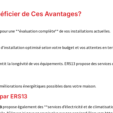
ficier de Ces Avantages?
our une **évaluation complète** de vos installations actuelles.
n d’installation optimisé selon votre budget et vos attentes en ter
antit la longévité de vos équipements. ERS13 propose des services 
améliorations énergétiques possibles dans votre maison.
 par ERS13
3
propose également des **services d’électricité et de climatisat
e. *Cliquez ici pour en savoir plus sur nos services* [lien vers htt