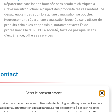
Réparer une canalisation bouchée sans produits chimiques à
Graveson Introduction La plupart des propriétaires ressentent une
désagréable frustration lorsqu’une canalisation se bouche.
Heureusement, réparer une canalisation bouchée sans utiliser de
produits chimiques est possible, notamment avec l’aide
professionnelle d’ERS13. La société, forte de presque 30 ans
d’expérience, offre ses services
ontact
06 84 04 66 03
Gérer le consentement
contact@ers13.com
s meilleures expériences, nous utilisons des technologies telles que les cookies pour
2 Lotissement Frédéric Mistral
 accéder aux informations des appareils. Le fait de consentir à ces technologies
13160 Châteaurenard