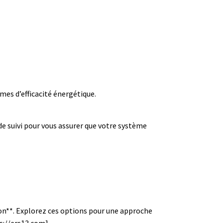
mes d’efficacité énergétique.
de suivi pour vous assurer que votre système
ion**. Explorez ces options pour une approche
ps://ers13.com].