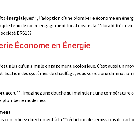
oûts énergétiques**, l’adoption d’une plomberie économe en énerg
mpte tenu de notre engagement local envers la **durabilité envir
a société ERS13?
erie Économe en Énergie
est plus qu’un simple engagement écologique. C’est aussi un moyen
lisation des systèmes de chauffage, vous verrez une diminution sig
t accru**. Imaginez une douche qui maintient une température co
de plomberie modernes.
ement
 contribuez directement à la **réduction des émissions de carbon