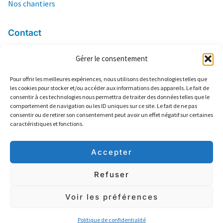
Nos chantiers
Contact
Gérer le consentement
06 84 04 66 03
contact@ers13.com
Pour offrir les meilleures expériences, nous utilisons des technologies telles que
les cookies pour stocker et/ou accéder aux informations des appareils. Le fait de
2 Lotissement Frédéric Mistral
consentir à ces technologies nous permettra de traiter des données telles que le
13160 Châteaurenard
comportement de navigation ou les ID uniques sur ce site. Le fait de ne pas
consentir ou de retirer son consentement peut avoir un effet négatif sur certaines
Climatisation
caractéristiques et fonctions.
Plomberie
Electricté
Accepter
Refuser
Politique de confidentialité
Mentions Légales
Voir les préférences
Copyright © 2024 ERS 13 | Créé par
Icone Internet
:
Création de site
internet
et
enseigne
Politique de confidentialité